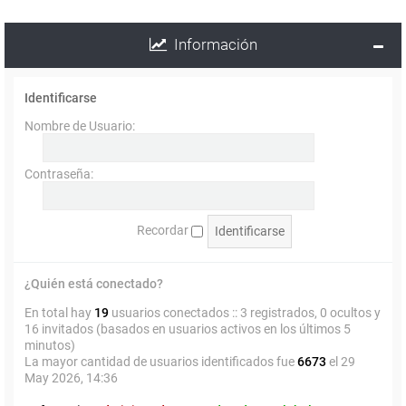
Información
Identificarse
Nombre de Usuario:
Contraseña:
Recordar
¿Quién está conectado?
En total hay
19
usuarios conectados :: 3 registrados, 0 ocultos y
16 invitados (basados en usuarios activos en los últimos 5
minutos)
La mayor cantidad de usuarios identificados fue
6673
el 29
May 2026, 14:36