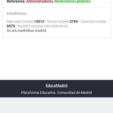
Referencia:
Administradores
,
Moderadores globales
Estadísticas
Mensajes totales
15513
• Temas totales
3794
• Usuarios totales
6575
• Nuestro usuario más reciente es
tic.ies.madridsur.madrid
Powered by
phpBB
™
Índice general
Todos los horarios
Privacidad
Borrar cookies
Condiciones
Contáctanos
EducaMadrid
Traducción al español por
phpBB España
-
son
UTC+02:00
Plataforma Educativa. Comunidad de Madrid
-
Ayuda
(en ventana nueva)
Certificación
Buzó
de
anóni