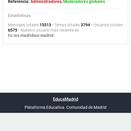
Referencia:
Administradores
,
Moderadores globales
Estadísticas
Mensajes totales
15513
• Temas totales
3794
• Usuarios totales
6575
• Nuestro usuario más reciente es
tic.ies.madridsur.madrid
Powered by
phpBB
™
Índice general
Todos los horarios
Privacidad
Borrar cookies
Condiciones
Contáctanos
EducaMadrid
Traducción al español por
phpBB España
-
son
UTC+02:00
Plataforma Educativa. Comunidad de Madrid
-
Ayuda
(en ventana nueva)
Certificación
Buzó
de
anóni