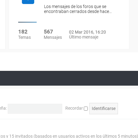
Los mensajes de los foros que se
encontraban cerrados desde hace…
182
567
02 Mar 2016, 16:20
Último mensaje
Temas
Mensajes
eña:
Recordar
tos y 15 invitados (basados en usuarios activos en los últimos 5 minutos