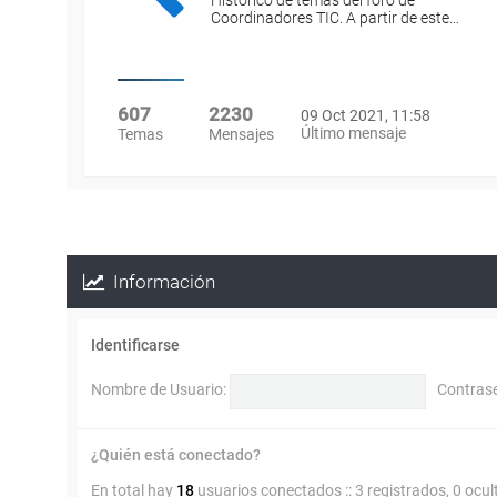
Histórico de temas del foro de
Coordinadores TIC. A partir de este…
607
2230
09 Oct 2021, 11:58
Último mensaje
Temas
Mensajes
Información
Identificarse
Nombre de Usuario:
Contras
¿Quién está conectado?
En total hay
18
usuarios conectados :: 3 registrados, 0 ocul