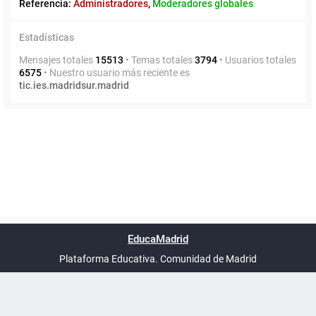
Referencia:
Administradores
,
Moderadores globales
Estadísticas
Mensajes totales
15513
• Temas totales
3794
• Usuarios totales
6575
• Nuestro usuario más reciente es
tic.ies.madridsur.madrid
Powered by
phpBB
™
Índice general
Todos los horarios
Privacidad
Borrar cookies
Condiciones
Contáctanos
EducaMadrid
Traducción al español por
phpBB España
-
son
UTC+02:00
Plataforma Educativa. Comunidad de Madrid
-
Ayuda
(en ventana nueva)
Certificación
Buzó
de
anóni