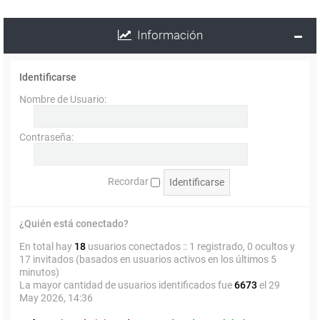
Información
Identificarse
Nombre de Usuario:
Contraseña:
Recordar
¿Quién está conectado?
En total hay
18
usuarios conectados :: 1 registrado, 0 ocultos y
17 invitados (basados en usuarios activos en los últimos 5
minutos)
La mayor cantidad de usuarios identificados fue
6673
el 29
May 2026, 14:36