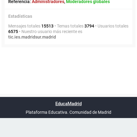
Referencia:
Administradores
,
Moderadores globales
Estadísticas
Mensajes totales
15513
• Temas totales
3794
• Usuarios totales
6575
• Nuestro usuario más reciente es
tic.ies.madridsur.madrid
Powered by
phpBB
™
Índice general
Todos los horarios
Privacidad
Borrar cookies
Condiciones
Contáctanos
EducaMadrid
Traducción al español por
phpBB España
-
son
UTC+02:00
Plataforma Educativa. Comunidad de Madrid
-
Ayuda
(en ventana nueva)
Certificación
Buzó
de
anóni