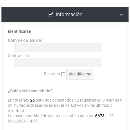
Información
Identificarse
Nombre de Usuario:
Contraseña:
Recordar
¿Quién está conectado?
En total hay
26
usuarios conectados :: 2 registrados, 0 ocultos y
24 invitados (basados en usuarios activos en los últimos 5
minutos)
La mayor cantidad de usuarios identificados fue
6673
el 29
May 2026, 14:36