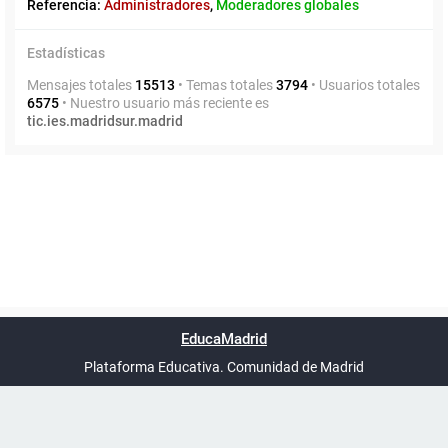
Referencia:
Administradores
,
Moderadores globales
Estadísticas
Mensajes totales
15513
• Temas totales
3794
• Usuarios totales
6575
• Nuestro usuario más reciente es
tic.ies.madridsur.madrid
Powered by
phpBB
™
Índice general
Todos los horarios
Privacidad
Borrar cookies
Condiciones
Contáctanos
EducaMadrid
Traducción al español por
phpBB España
-
son
UTC+02:00
Plataforma Educativa. Comunidad de Madrid
-
Ayuda
(en ventana nueva)
Certificación
Buzó
de
anóni