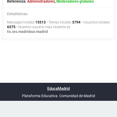
Referencia:
Administradores
,
Moderadores globales
Estadísticas
Mensajes totales
15513
• Temas totales
3794
• Usuarios totales
6575
• Nuestro usuario más reciente es
tic.ies.madridsur.madrid
Powered by
phpBB
™
Índice general
Todos los horarios
Privacidad
Borrar cookies
Condiciones
Contáctanos
EducaMadrid
Traducción al español por
phpBB España
-
son
UTC+02:00
Plataforma Educativa. Comunidad de Madrid
-
Ayuda
(en ventana nueva)
Certificación
Buzó
de
anóni