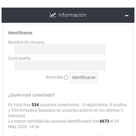
Información
Identificarse
Nombre de Usuario:
Contraseña:
Recordar
¿Quién está conectado?
En total hay
534
usuarios conectados :: 0 registrados, 0 ocultos
y 534 invitados (basados en usuarios activos en los últimos 5
minutos)
La mayor cantidad de usuarios identificados fue
6673
el 29
May 2026, 14:36