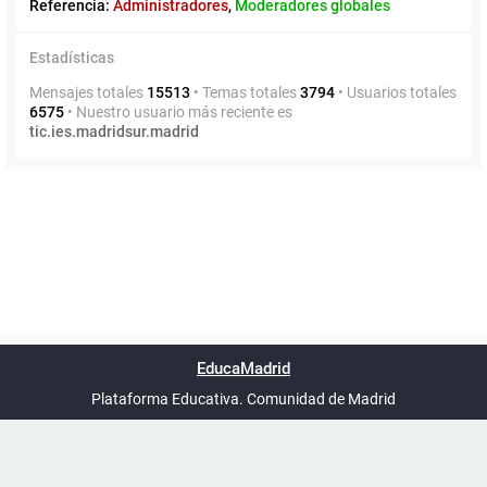
Referencia:
Administradores
,
Moderadores globales
Estadísticas
Mensajes totales
15513
• Temas totales
3794
• Usuarios totales
6575
• Nuestro usuario más reciente es
tic.ies.madridsur.madrid
Powered by
phpBB
™
Índice general
Todos los horarios
Privacidad
Borrar cookies
Condiciones
Contáctanos
EducaMadrid
Traducción al español por
phpBB España
-
son
UTC+02:00
Plataforma Educativa. Comunidad de Madrid
-
Ayuda
(en ventana nueva)
Certificación
Buzó
de
anóni