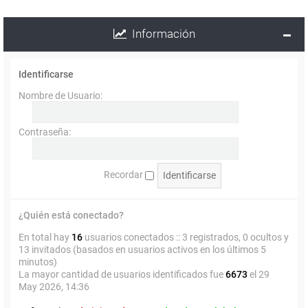
Información
Identificarse
Nombre de Usuario:
Contraseña:
Recordar
¿Quién está conectado?
En total hay
16
usuarios conectados :: 3 registrados, 0 ocultos y
13 invitados (basados en usuarios activos en los últimos 5
minutos)
La mayor cantidad de usuarios identificados fue
6673
el 29
May 2026, 14:36