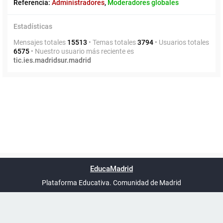
Referencia:
Administradores
,
Moderadores globales
Estadísticas
Mensajes totales
15513
• Temas totales
3794
• Usuarios totales
6575
• Nuestro usuario más reciente es
tic.ies.madridsur.madrid
Powered by
phpBB
™
Índice general
Todos los horarios
Privacidad
Borrar cookies
Condiciones
Contáctanos
EducaMadrid
Traducción al español por
phpBB España
-
son
UTC+02:00
Plataforma Educativa. Comunidad de Madrid
-
Ayuda
(en ventana nueva)
Certificación
Buzó
de
anóni