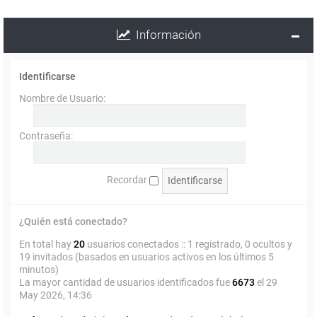
Información
Identificarse
Nombre de Usuario:
Contraseña:
Recordar
¿Quién está conectado?
En total hay
20
usuarios conectados :: 1 registrado, 0 ocultos y
19 invitados (basados en usuarios activos en los últimos 5
minutos)
La mayor cantidad de usuarios identificados fue
6673
el 29
May 2026, 14:36