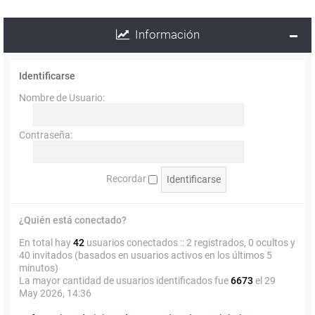
Información
Identificarse
Nombre de Usuario:
Contraseña:
Recordar
¿Quién está conectado?
En total hay
42
usuarios conectados :: 2 registrados, 0 ocultos y
40 invitados (basados en usuarios activos en los últimos 5
minutos)
La mayor cantidad de usuarios identificados fue
6673
el 29
May 2026, 14:36