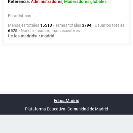
Referencia:
Administradores
,
Moderadores globales
Estadísticas
Mensajes totales
15513
• Temas totales
3794
• Usuarios totales
6575
• Nuestro usuario más reciente es
tic.ies.madridsur.madrid
Powered by
phpBB
™
Índice general
Todos los horarios
Privacidad
Borrar cookies
Condiciones
Contáctanos
EducaMadrid
Traducción al español por
phpBB España
-
son
UTC+02:00
Plataforma Educativa. Comunidad de Madrid
-
Ayuda
(en ventana nueva)
Certificación
Buzó
de
anóni