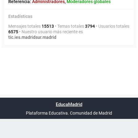
Referencia:
Administradores
,
Moderadores globales
Estadísticas
Mensajes totales
15513
• Temas totales
3794
• Usuarios totales
6575
• Nuestro usuario más reciente es
tic.ies.madridsur.madrid
Powered by
phpBB
™
Índice general
Todos los horarios
Privacidad
Borrar cookies
Condiciones
Contáctanos
EducaMadrid
Traducción al español por
phpBB España
-
son
UTC+02:00
Plataforma Educativa. Comunidad de Madrid
-
Ayuda
(en ventana nueva)
Certificación
Buzó
de
anóni