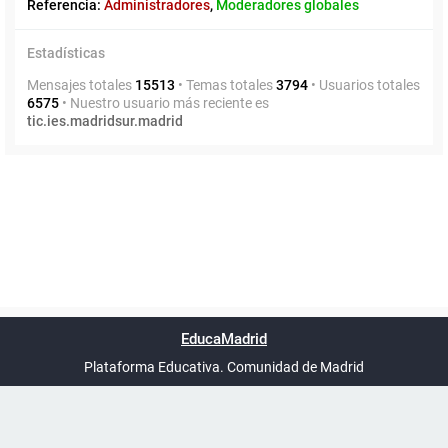
Referencia:
Administradores
,
Moderadores globales
Estadísticas
Mensajes totales
15513
• Temas totales
3794
• Usuarios totales
6575
• Nuestro usuario más reciente es
tic.ies.madridsur.madrid
Powered by
phpBB
™
Índice general
Todos los horarios
Privacidad
Borrar cookies
Condiciones
Contáctanos
EducaMadrid
Traducción al español por
phpBB España
-
son
UTC+02:00
Plataforma Educativa. Comunidad de Madrid
-
Ayuda
(en ventana nueva)
Certificación
Buzó
de
anóni