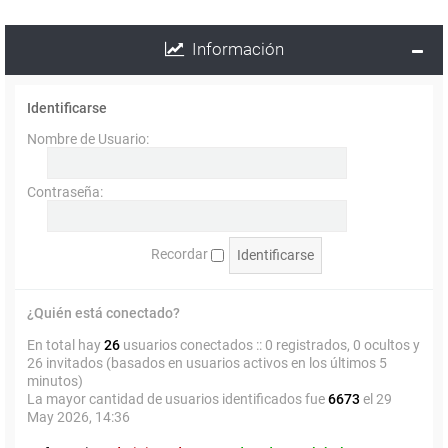
Información
Identificarse
Nombre de Usuario:
Contraseña:
Recordar
¿Quién está conectado?
En total hay
26
usuarios conectados :: 0 registrados, 0 ocultos y
26 invitados (basados en usuarios activos en los últimos 5
minutos)
La mayor cantidad de usuarios identificados fue
6673
el 29
May 2026, 14:36