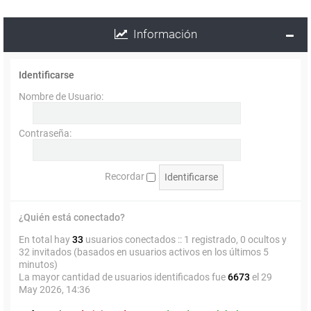
Información
Identificarse
Nombre de Usuario:
Contraseña:
Recordar
¿Quién está conectado?
En total hay
33
usuarios conectados :: 1 registrado, 0 ocultos y
32 invitados (basados en usuarios activos en los últimos 5
minutos)
La mayor cantidad de usuarios identificados fue
6673
el 29
May 2026, 14:36