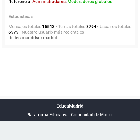
Referencia:
Administradores
,
Moderadores globales
Estadísticas
Mensajes totales
15513
• Temas totales
3794
• Usuarios totales
6575
• Nuestro usuario más reciente es
tic.ies.madridsur.madrid
Powered by
phpBB
™
Índice general
Todos los horarios
Privacidad
Borrar cookies
Condiciones
Contáctanos
EducaMadrid
Traducción al español por
phpBB España
-
son
UTC+02:00
Plataforma Educativa. Comunidad de Madrid
-
Ayuda
(en ventana nueva)
Certificación
Buzó
de
anóni