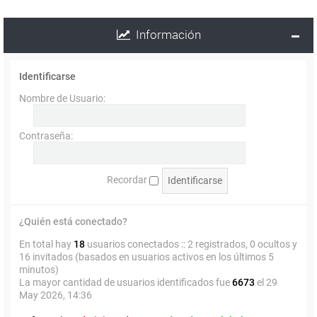
Información
Identificarse
Nombre de Usuario:
Contraseña:
Recordar
¿Quién está conectado?
En total hay
18
usuarios conectados :: 2 registrados, 0 ocultos y
16 invitados (basados en usuarios activos en los últimos 5
minutos)
La mayor cantidad de usuarios identificados fue
6673
el 29
May 2026, 14:36