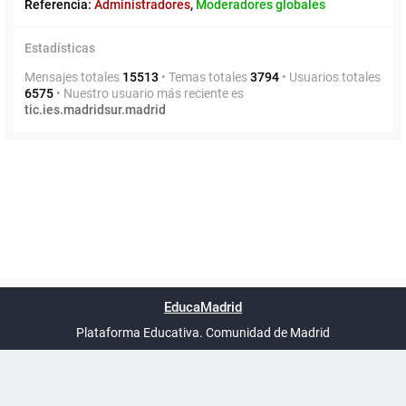
Referencia:
Administradores
,
Moderadores globales
Estadísticas
Mensajes totales
15513
• Temas totales
3794
• Usuarios totales
6575
• Nuestro usuario más reciente es
tic.ies.madridsur.madrid
Powered by
phpBB
™
Índice general
Todos los horarios
Privacidad
Borrar cookies
Condiciones
Contáctanos
EducaMadrid
Traducción al español por
phpBB España
-
son
UTC+02:00
Plataforma Educativa. Comunidad de Madrid
-
Ayuda
(en ventana nueva)
Certificación
Buzó
de
anóni