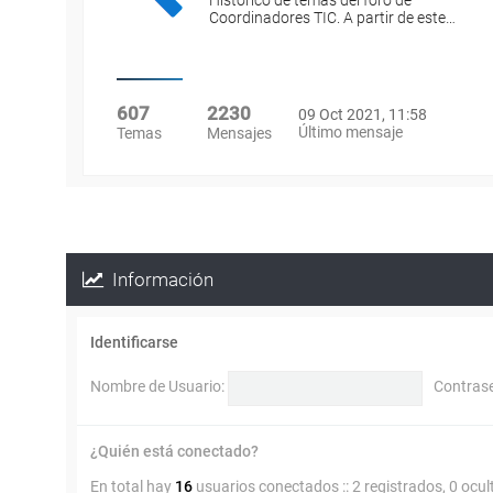
Histórico de temas del foro de
Coordinadores TIC. A partir de este…
607
2230
09 Oct 2021, 11:58
Último mensaje
Temas
Mensajes
Información
Identificarse
Nombre de Usuario:
Contras
¿Quién está conectado?
En total hay
16
usuarios conectados :: 2 registrados, 0 ocul