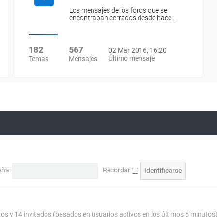
Los mensajes de los foros que se
encontraban cerrados desde hace…
182
567
02 Mar 2016, 16:20
Último mensaje
Temas
Mensajes
eña:
Recordar
tos y 14 invitados (basados en usuarios activos en los últimos 5 minutos