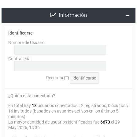
Información
Identificarse
Nombre de Usuario:
Contraseña:
Recordar
¿Quién está conectado?
En total hay
18
usuarios conectados :: 2 registrados, 0 ocultos y
16 invitados (basados en usuarios activos en los últimos 5
minutos)
La mayor cantidad de usuarios identificados fue
6673
el 29
May 2026, 14:36