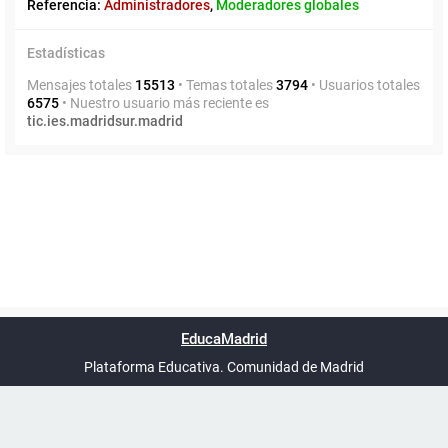
Referencia:
Administradores
,
Moderadores globales
Estadísticas
Mensajes totales
15513
• Temas totales
3794
• Usuarios totales
6575
• Nuestro usuario más reciente es
tic.ies.madridsur.madrid
Powered by
phpBB
™
Índice general
Todos los horarios
Privacidad
Borrar cookies
Condiciones
Contáctanos
EducaMadrid
Traducción al español por
phpBB España
-
son
UTC+02:00
Plataforma Educativa. Comunidad de Madrid
-
Ayuda
(en ventana nueva)
Certificación
Buzó
de
anóni