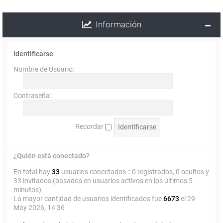
Información
Identificarse
Nombre de Usuario:
Contraseña:
Recordar
¿Quién está conectado?
En total hay
33
usuarios conectados :: 0 registrados, 0 ocultos y
33 invitados (basados en usuarios activos en los últimos 5
minutos)
La mayor cantidad de usuarios identificados fue
6673
el 29
May 2026, 14:36