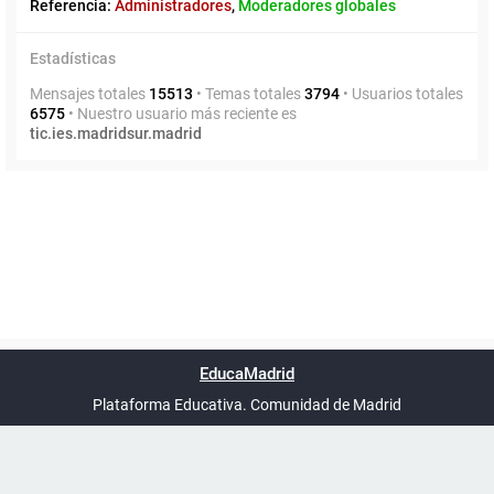
Referencia:
Administradores
,
Moderadores globales
Estadísticas
Mensajes totales
15513
• Temas totales
3794
• Usuarios totales
6575
• Nuestro usuario más reciente es
tic.ies.madridsur.madrid
Powered by
phpBB
™
Índice general
Todos los horarios
Privacidad
Borrar cookies
Condiciones
Contáctanos
EducaMadrid
Traducción al español por
phpBB España
-
son
UTC+02:00
Plataforma Educativa. Comunidad de Madrid
-
Ayuda
(en ventana nueva)
Certificación
Buzó
de
anóni