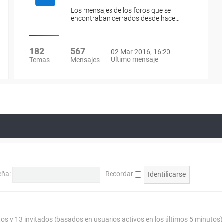
Los mensajes de los foros que se
encontraban cerrados desde hace…
182
567
02 Mar 2016, 16:20
Último mensaje
Temas
Mensajes
eña:
Recordar
tos y 13 invitados (basados en usuarios activos en los últimos 5 minutos