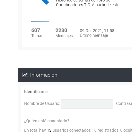
Histórico de temas del foro de
Coordinadores TIC. A partir de este…
607
2230
09 Oct 2021, 11:58
Último mensaje
Temas
Mensajes
Información
Identificarse
Nombre de Usuario:
Contras
¿Quién está conectado?
En total hay
13
usuarios conectados :: 0 registrados, 0 ocul