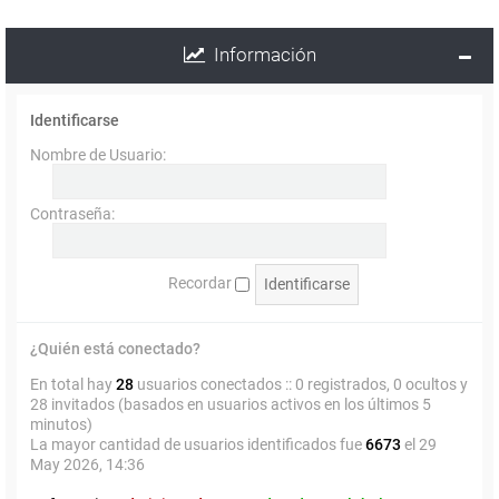
Información
Identificarse
Nombre de Usuario:
Contraseña:
Recordar
¿Quién está conectado?
En total hay
28
usuarios conectados :: 0 registrados, 0 ocultos y
28 invitados (basados en usuarios activos en los últimos 5
minutos)
La mayor cantidad de usuarios identificados fue
6673
el 29
May 2026, 14:36