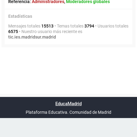
Referencia:
Administradores
,
Moderadores globales
Estadísticas
Mensajes totales
15513
• Temas totales
3794
• Usuarios totales
6575
• Nuestro usuario más reciente es
tic.ies.madridsur.madrid
Powered by
phpBB
™
Índice general
Todos los horarios
Privacidad
Borrar cookies
Condiciones
Contáctanos
EducaMadrid
Traducción al español por
phpBB España
-
son
UTC+02:00
Plataforma Educativa. Comunidad de Madrid
-
Ayuda
(en ventana nueva)
Certificación
Buzó
de
anóni