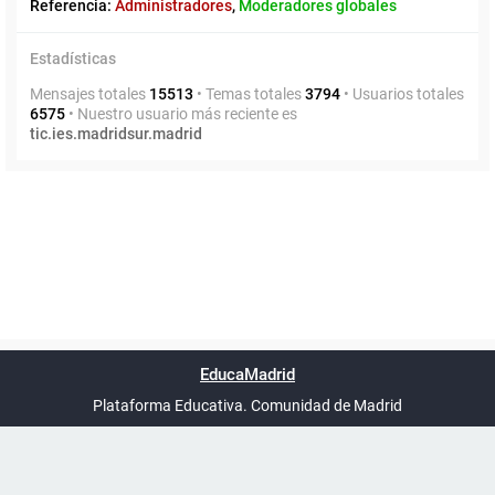
Referencia:
Administradores
,
Moderadores globales
Estadísticas
Mensajes totales
15513
• Temas totales
3794
• Usuarios totales
6575
• Nuestro usuario más reciente es
tic.ies.madridsur.madrid
Powered by
phpBB
™
Índice general
Todos los horarios
Privacidad
Borrar cookies
Condiciones
Contáctanos
EducaMadrid
Traducción al español por
phpBB España
-
son
UTC+02:00
Plataforma Educativa. Comunidad de Madrid
-
Ayuda
(en ventana nueva)
Certificación
Buzó
de
anóni