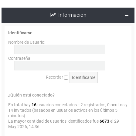
Información
Identificarse
Nombre de Usuario:
Contraseña:
Recordar
¿Quién está conectado?
En total hay
16
usuarios conectados :: 2 registrados, 0 ocultos y
14 invitados (basados en usuarios activos en los últimos 5
minutos)
La mayor cantidad de usuarios identificados fue
6673
el 29
May 2026, 14:36