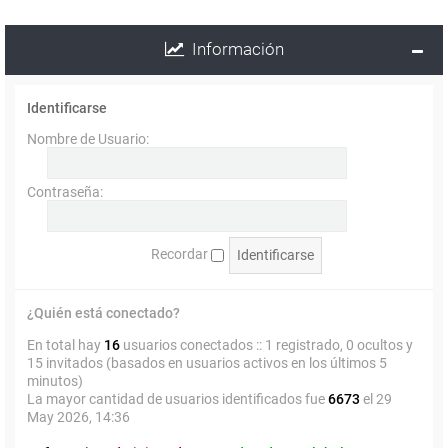
Información
Identificarse
Nombre de Usuario:
Contraseña:
Recordar
¿Quién está conectado?
En total hay
16
usuarios conectados :: 1 registrado, 0 ocultos y
15 invitados (basados en usuarios activos en los últimos 5
minutos)
La mayor cantidad de usuarios identificados fue
6673
el 29
May 2026, 14:36