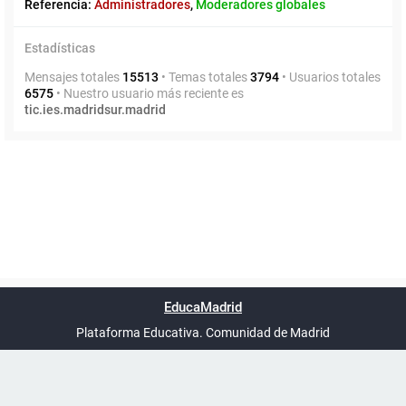
Referencia:
Administradores
,
Moderadores globales
Estadísticas
Mensajes totales
15513
• Temas totales
3794
• Usuarios totales
6575
• Nuestro usuario más reciente es
tic.ies.madridsur.madrid
Powered by
phpBB
™
Índice general
Todos los horarios
Privacidad
Borrar cookies
Condiciones
Contáctanos
EducaMadrid
Traducción al español por
phpBB España
-
son
UTC+02:00
Plataforma Educativa. Comunidad de Madrid
-
Ayuda
(en ventana nueva)
Certificación
Buzó
de
anóni