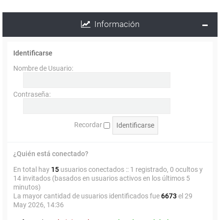
Información
Identificarse
Nombre de Usuario:
Contraseña:
Recordar
¿Quién está conectado?
En total hay
15
usuarios conectados :: 1 registrado, 0 ocultos y
14 invitados (basados en usuarios activos en los últimos 5
minutos)
La mayor cantidad de usuarios identificados fue
6673
el 29
May 2026, 14:36