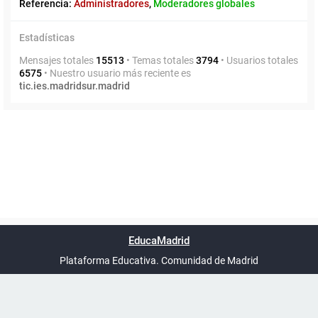
Referencia:
Administradores
,
Moderadores globales
Estadísticas
Mensajes totales
15513
• Temas totales
3794
• Usuarios totales
6575
• Nuestro usuario más reciente es
tic.ies.madridsur.madrid
Powered by
phpBB
™
Índice general
Todos los horarios
Privacidad
Borrar cookies
Condiciones
Contáctanos
EducaMadrid
Traducción al español por
phpBB España
-
son
UTC+02:00
Plataforma Educativa. Comunidad de Madrid
-
Ayuda
(en ventana nueva)
Certificación
Buzó
de
anóni