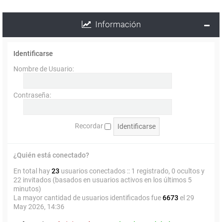
Información
Identificarse
Nombre de Usuario:
Contraseña:
Recordar
¿Quién está conectado?
En total hay
23
usuarios conectados :: 1 registrado, 0 ocultos y
22 invitados (basados en usuarios activos en los últimos 5
minutos)
La mayor cantidad de usuarios identificados fue
6673
el 29
May 2026, 14:36