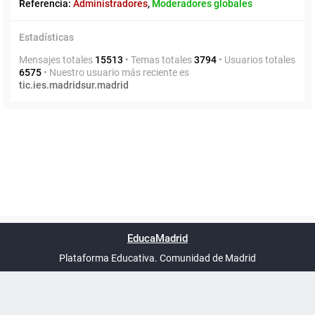
Referencia:
Administradores
,
Moderadores globales
Estadísticas
Mensajes totales
15513
• Temas totales
3794
• Usuarios totales
6575
• Nuestro usuario más reciente es
tic.ies.madridsur.madrid
Powered by
phpBB
™
Índice general
Todos los horarios
Privacidad
Borrar cookies
Condiciones
Contáctanos
EducaMadrid
Traducción al español por
phpBB España
-
son
UTC+02:00
Plataforma Educativa. Comunidad de Madrid
-
Ayuda
(en ventana nueva)
Certificación
Buzó
de
anóni