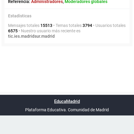
Referencia:
Administradores
,
Moderadores globales
Estadísticas
Mensajes totales
15513
• Temas totales
3794
• Usuarios totales
6575
• Nuestro usuario más reciente es
tic.ies.madridsur.madrid
Powered by
phpBB
™
Índice general
Todos los horarios
Privacidad
Borrar cookies
Condiciones
Contáctanos
EducaMadrid
Traducción al español por
phpBB España
-
son
UTC+02:00
Plataforma Educativa. Comunidad de Madrid
-
Ayuda
(en ventana nueva)
Certificación
Buzó
de
anóni