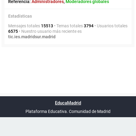
Referencia:
Administradores
,
Moderadores globales
Estadísticas
Mensajes totales
15513
• Temas totales
3794
• Usuarios totales
6575
• Nuestro usuario más reciente es
tic.ies.madridsur.madrid
Powered by
phpBB
™
Índice general
Todos los horarios
Privacidad
Borrar cookies
Condiciones
Contáctanos
EducaMadrid
Traducción al español por
phpBB España
-
son
UTC+02:00
Plataforma Educativa. Comunidad de Madrid
-
Ayuda
(en ventana nueva)
Certificación
Buzó
de
anóni