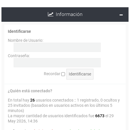
Información
Identificarse
Nombre de Usuario:
Contraseña:
Recordar
¿Quién está conectado?
En total hay
26
usuarios conectados :: 1 registrado, 0 ocultos y
25 invitados (basados en usuarios activos en los últimos 5
minutos)
La mayor cantidad de usuarios identificados fue
6673
el 29
May 2026, 14:36