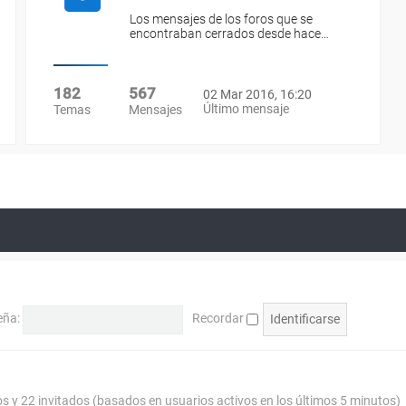
Los mensajes de los foros que se
encontraban cerrados desde hace…
182
567
02 Mar 2016, 16:20
Último mensaje
Temas
Mensajes
eña:
Recordar
os y 22 invitados (basados en usuarios activos en los últimos 5 minutos)