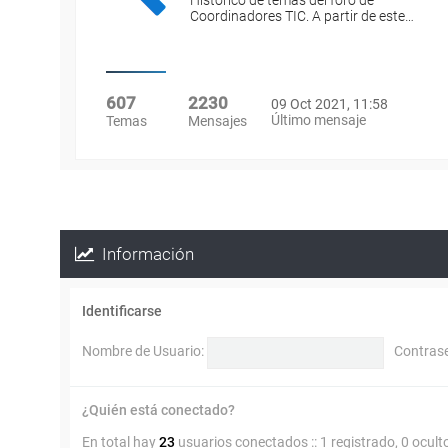
Histórico de temas del foro de
Coordinadores TIC. A partir de este…
607
2230
09 Oct 2021, 11:58
Último mensaje
Temas
Mensajes
Información
Identificarse
Nombre de Usuario:
Contras
¿Quién está conectado?
En total hay
23
usuarios conectados :: 1 registrado, 0 ocult