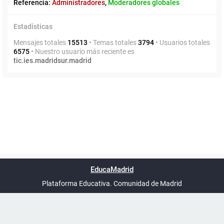
Referencia:
Administradores
,
Moderadores globales
Estadísticas
Mensajes totales
15513
• Temas totales
3794
• Usuarios totales
6575
• Nuestro usuario más reciente es
tic.ies.madridsur.madrid
Powered by
phpBB
™
Índice general
Todos los horarios
Privacidad
Borrar cookies
Condiciones
Contáctanos
EducaMadrid
Traducción al español por
phpBB España
-
son
UTC+02:00
Plataforma Educativa. Comunidad de Madrid
-
Ayuda
(en ventana nueva)
Certificación
Buzó
de
anóni