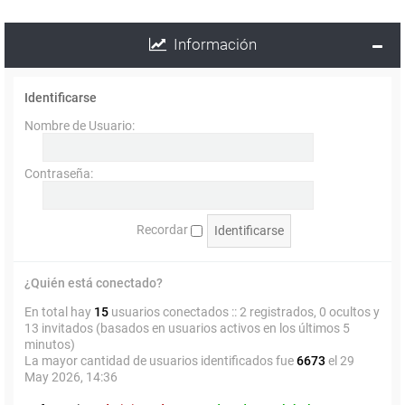
Información
Identificarse
Nombre de Usuario:
Contraseña:
Recordar
¿Quién está conectado?
En total hay
15
usuarios conectados :: 2 registrados, 0 ocultos y
13 invitados (basados en usuarios activos en los últimos 5
minutos)
La mayor cantidad de usuarios identificados fue
6673
el 29
May 2026, 14:36