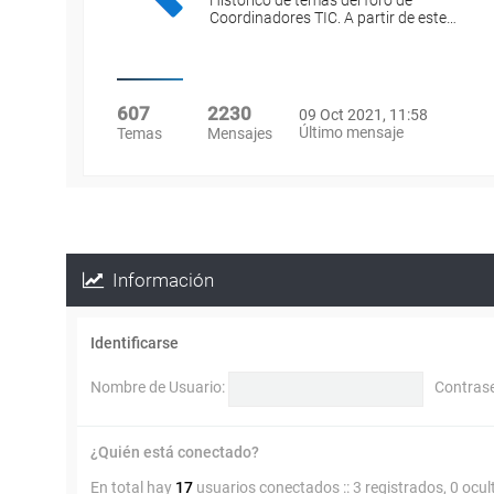
Histórico de temas del foro de
Coordinadores TIC. A partir de este…
607
2230
09 Oct 2021, 11:58
Último mensaje
Temas
Mensajes
Información
Identificarse
Nombre de Usuario:
Contras
¿Quién está conectado?
En total hay
17
usuarios conectados :: 3 registrados, 0 ocul