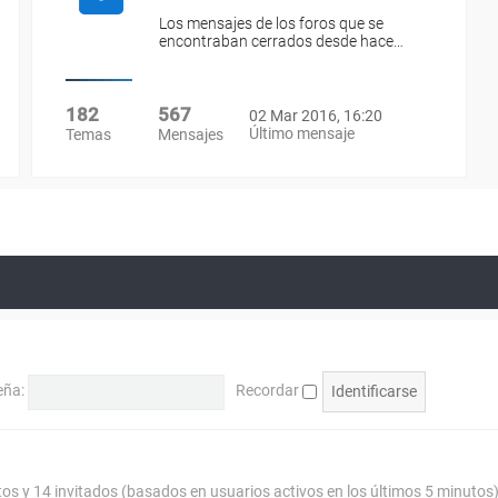
Los mensajes de los foros que se
encontraban cerrados desde hace…
182
567
02 Mar 2016, 16:20
Último mensaje
Temas
Mensajes
eña:
Recordar
tos y 14 invitados (basados en usuarios activos en los últimos 5 minutos