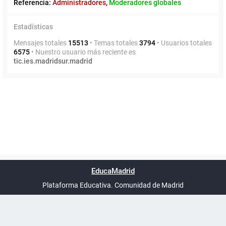
Referencia:
Administradores
,
Moderadores globales
Estadísticas
Mensajes totales
15513
• Temas totales
3794
• Usuarios totales
6575
• Nuestro usuario más reciente es
tic.ies.madridsur.madrid
Powered by
phpBB
™
Índice general
Todos los horarios
Privacidad
Borrar cookies
Condiciones
Contáctanos
EducaMadrid
Traducción al español por
phpBB España
-
son
UTC+02:00
Plataforma Educativa. Comunidad de Madrid
-
Ayuda
(en ventana nueva)
Certificación
Buzó
de
anóni