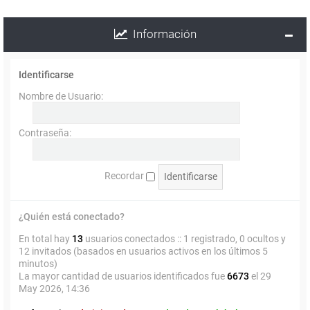
Información
Identificarse
Nombre de Usuario:
Contraseña:
Recordar
¿Quién está conectado?
En total hay
13
usuarios conectados :: 1 registrado, 0 ocultos y
12 invitados (basados en usuarios activos en los últimos 5
minutos)
La mayor cantidad de usuarios identificados fue
6673
el 29
May 2026, 14:36