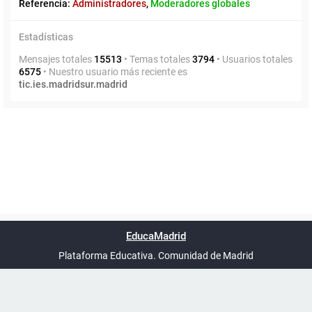
Referencia:
Administradores
,
Moderadores globales
Estadísticas
Mensajes totales
15513
• Temas totales
3794
• Usuarios totales
6575
• Nuestro usuario más reciente es
tic.ies.madridsur.madrid
Powered by
phpBB
™
Índice general
Todos los horarios
Privacidad
Borrar cookies
Condiciones
Contáctanos
EducaMadrid
Traducción al español por
phpBB España
-
son
UTC+02:00
Plataforma Educativa. Comunidad de Madrid
-
Ayuda
(en ventana nueva)
Certificación
Buzó
de
anóni