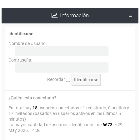
Información
Identificarse
Nombre de Usuario:
Contraseña:
Recordar
¿Quién está conectado?
En total hay
18
usuarios conectados :: 1 registrado, 0 ocultos y
17 invitados (basados en usuarios activos en los últimos 5
minutos)
La mayor cantidad de usuarios identificados fue
6673
el 29
May 2026, 14:36