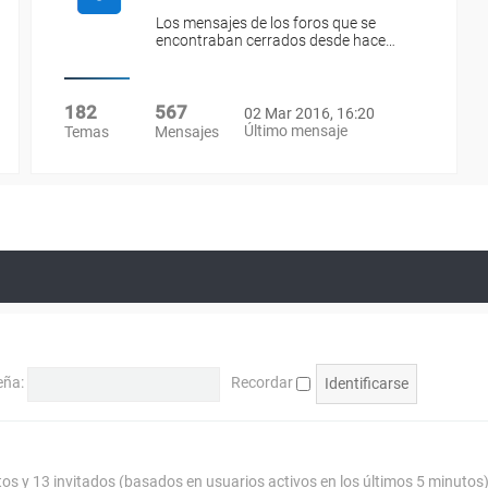
Los mensajes de los foros que se
encontraban cerrados desde hace…
182
567
02 Mar 2016, 16:20
Último mensaje
Temas
Mensajes
eña:
Recordar
tos y 13 invitados (basados en usuarios activos en los últimos 5 minutos