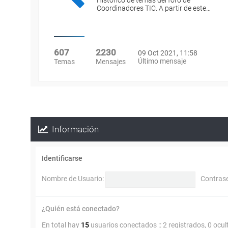
Histórico de temas del foro de
Coordinadores TIC. A partir de este…
607
2230
09 Oct 2021, 11:58
Último mensaje
Temas
Mensajes
Información
Identificarse
Nombre de Usuario:
Contras
¿Quién está conectado?
En total hay
15
usuarios conectados :: 2 registrados, 0 ocul