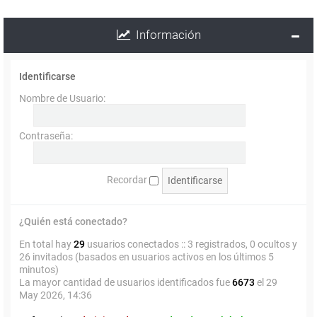
Información
Identificarse
Nombre de Usuario:
Contraseña:
Recordar
¿Quién está conectado?
En total hay
29
usuarios conectados :: 3 registrados, 0 ocultos y
26 invitados (basados en usuarios activos en los últimos 5
minutos)
La mayor cantidad de usuarios identificados fue
6673
el 29
May 2026, 14:36