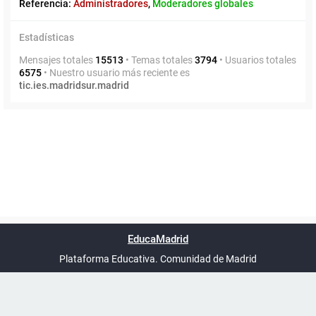
Referencia:
Administradores
,
Moderadores globales
Estadísticas
Mensajes totales
15513
• Temas totales
3794
• Usuarios totales
6575
• Nuestro usuario más reciente es
tic.ies.madridsur.madrid
Powered by
phpBB
™
Índice general
Todos los horarios
Privacidad
Borrar cookies
Condiciones
Contáctanos
EducaMadrid
Traducción al español por
phpBB España
-
son
UTC+02:00
Plataforma Educativa. Comunidad de Madrid
-
Ayuda
(en ventana nueva)
Certificación
Buzó
de
anóni