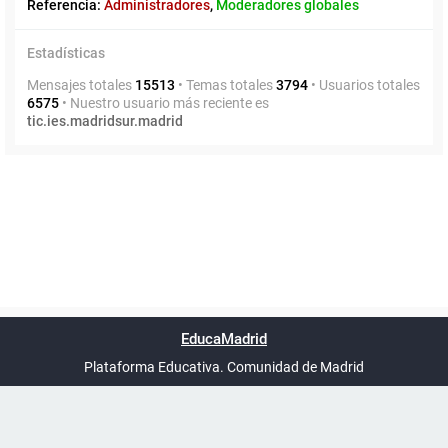
Referencia:
Administradores
,
Moderadores globales
Estadísticas
Mensajes totales
15513
• Temas totales
3794
• Usuarios totales
6575
• Nuestro usuario más reciente es
tic.ies.madridsur.madrid
Powered by
phpBB
™
Índice general
Todos los horarios
Privacidad
Borrar cookies
Condiciones
Contáctanos
EducaMadrid
Traducción al español por
phpBB España
-
son
UTC+02:00
Plataforma Educativa. Comunidad de Madrid
-
Ayuda
(en ventana nueva)
Certificación
Buzó
de
anóni