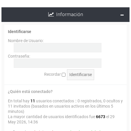
Información
Identificarse
Nombre de Usuario:
Contraseña:
Recordar
¿Quién está conectado?
En total hay
11
usuarios conectados :: 0 registrados, 0 ocultos y
11 invitados (basados en usuarios activos en los últimos 5
minutos)
La mayor cantidad de usuarios identificados fue
6673
el 29
May 2026, 14:36