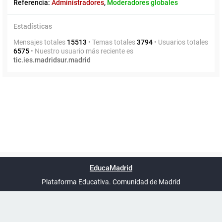
Referencia:
Administradores
,
Moderadores globales
Estadísticas
Mensajes totales
15513
• Temas totales
3794
• Usuarios totales
6575
• Nuestro usuario más reciente es
tic.ies.madridsur.madrid
Powered by
phpBB
™
Índice general
Todos los horarios
Privacidad
Borrar cookies
Condiciones
Contáctanos
EducaMadrid
Traducción al español por
phpBB España
-
son
UTC+02:00
Plataforma Educativa. Comunidad de Madrid
-
Ayuda
(en ventana nueva)
Certificación
Buzó
de
anóni