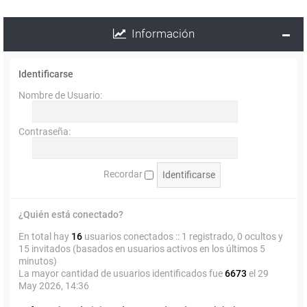
Información
Identificarse
Nombre de Usuario:
Contraseña:
Recordar
¿Quién está conectado?
En total hay
16
usuarios conectados :: 1 registrado, 0 ocultos y
15 invitados (basados en usuarios activos en los últimos 5
minutos)
La mayor cantidad de usuarios identificados fue
6673
el 29
May 2026, 14:36