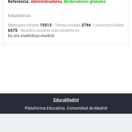
Referencia:
Administradores
,
Moderadores globales
Estadísticas
Mensajes totales
15513
• Temas totales
3794
• Usuarios totales
6575
• Nuestro usuario más reciente es
tic.ies.madridsur.madrid
Powered by
phpBB
™
Índice general
Todos los horarios
Privacidad
Borrar cookies
Condiciones
Contáctanos
EducaMadrid
Traducción al español por
phpBB España
-
son
UTC+02:00
Plataforma Educativa. Comunidad de Madrid
-
Ayuda
(en ventana nueva)
Certificación
Buzó
de
anóni