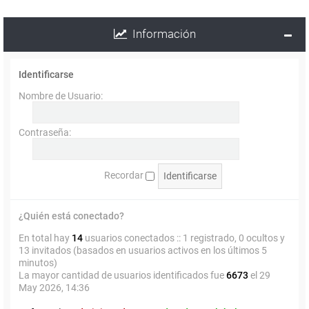
Información
Identificarse
Nombre de Usuario:
Contraseña:
Recordar
¿Quién está conectado?
En total hay
14
usuarios conectados :: 1 registrado, 0 ocultos y
13 invitados (basados en usuarios activos en los últimos 5
minutos)
La mayor cantidad de usuarios identificados fue
6673
el 29
May 2026, 14:36