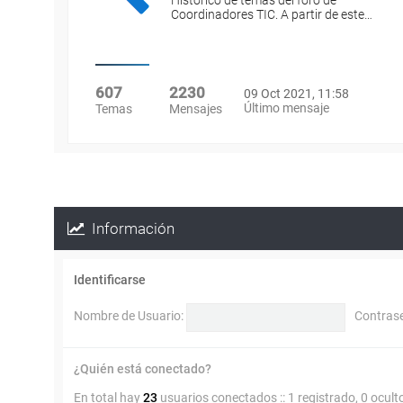
Histórico de temas del foro de
Coordinadores TIC. A partir de este…
607
2230
09 Oct 2021, 11:58
Último mensaje
Temas
Mensajes
Información
Identificarse
Nombre de Usuario:
Contras
¿Quién está conectado?
En total hay
23
usuarios conectados :: 1 registrado, 0 ocult