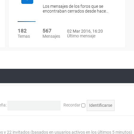
Los mensajes de los foros que se
encontraban cerrados desde hace…
182
567
02 Mar 2016, 16:20
Último mensaje
Temas
Mensajes
eña:
Recordar
os y 22 invitados (basados en usuarios activos en los últimos 5 minutos)