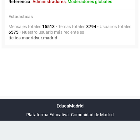
Referencia:
Administradores
,
Moderadores globales
Estadísticas
Mensajes totales
15513
• Temas totales
3794
• Usuarios totales
6575
• Nuestro usuario más reciente es
tic.ies.madridsur.madrid
Powered by
phpBB
™
Índice general
Todos los horarios
Privacidad
Borrar cookies
Condiciones
Contáctanos
EducaMadrid
Traducción al español por
phpBB España
-
son
UTC+02:00
Plataforma Educativa. Comunidad de Madrid
-
Ayuda
(en ventana nueva)
Certificación
Buzó
de
anóni