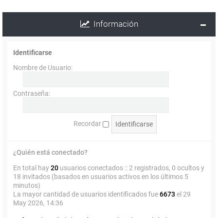
Información
Identificarse
Nombre de Usuario:
Contraseña:
Recordar
¿Quién está conectado?
En total hay
20
usuarios conectados :: 2 registrados, 0 ocultos y
18 invitados (basados en usuarios activos en los últimos 5
minutos)
La mayor cantidad de usuarios identificados fue
6673
el 29
May 2026, 14:36