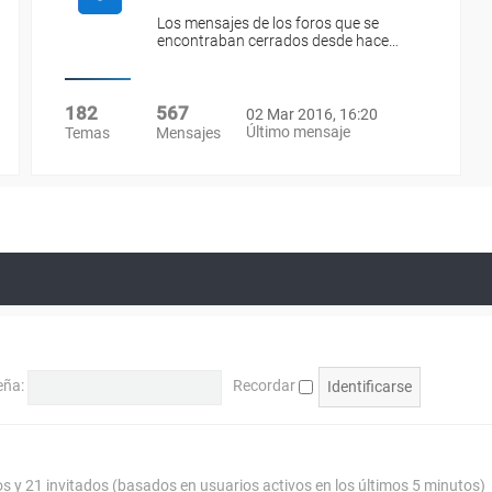
Los mensajes de los foros que se
encontraban cerrados desde hace…
182
567
02 Mar 2016, 16:20
Último mensaje
Temas
Mensajes
eña:
Recordar
os y 21 invitados (basados en usuarios activos en los últimos 5 minutos)