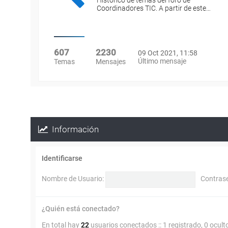
Histórico de temas del foro de
Coordinadores TIC. A partir de este…
607
2230
09 Oct 2021, 11:58
Último mensaje
Temas
Mensajes
Información
Identificarse
Nombre de Usuario:
Contras
¿Quién está conectado?
En total hay
22
usuarios conectados :: 1 registrado, 0 ocult