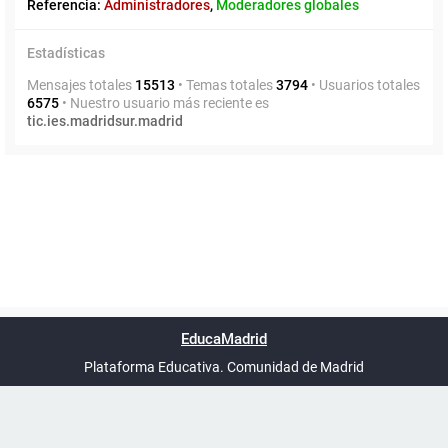
Referencia:
Administradores
,
Moderadores globales
Estadísticas
Mensajes totales
15513
• Temas totales
3794
• Usuarios totales
6575
• Nuestro usuario más reciente es
tic.ies.madridsur.madrid
Powered by
phpBB
™
Índice general
Todos los horarios
Privacidad
Borrar cookies
Condiciones
Contáctanos
EducaMadrid
Traducción al español por
phpBB España
-
son
UTC+02:00
Plataforma Educativa. Comunidad de Madrid
-
Ayuda
(en ventana nueva)
Certificación
Buzó
de
anóni