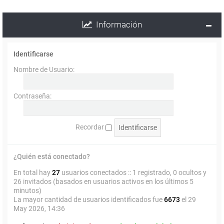
Información
Identificarse
Nombre de Usuario:
Contraseña:
Recordar
¿Quién está conectado?
En total hay
27
usuarios conectados :: 1 registrado, 0 ocultos y
26 invitados (basados en usuarios activos en los últimos 5
minutos)
La mayor cantidad de usuarios identificados fue
6673
el 29
May 2026, 14:36