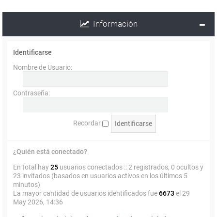
Información
Identificarse
Nombre de Usuario:
Contraseña:
Recordar
¿Quién está conectado?
En total hay
25
usuarios conectados :: 2 registrados, 0 ocultos y
23 invitados (basados en usuarios activos en los últimos 5
minutos)
La mayor cantidad de usuarios identificados fue
6673
el 29
May 2026, 14:36