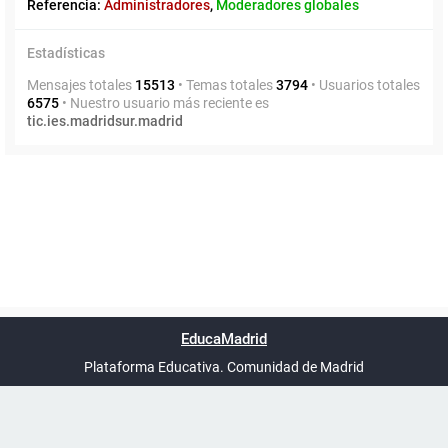
Referencia:
Administradores
,
Moderadores globales
Estadísticas
Mensajes totales
15513
• Temas totales
3794
• Usuarios totales
6575
• Nuestro usuario más reciente es
tic.ies.madridsur.madrid
Powered by
phpBB
™
Índice general
Todos los horarios
Privacidad
Borrar cookies
Condiciones
Contáctanos
EducaMadrid
Traducción al español por
phpBB España
-
son
UTC+02:00
Plataforma Educativa. Comunidad de Madrid
-
Ayuda
(en ventana nueva)
Certificación
Buzó
de
anóni