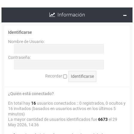
Información
Identificarse
Nombre de Usuario:
Contraseña:
Recordar
¿Quién está conectado?
En total hay
16
usuarios conectados :: 0 registrados, 0 ocultos y
16 invitados (basados en usuarios activos en los últimos 5
minutos)
La mayor cantidad de usuarios identificados fue
6673
el 29
May 2026, 14:36