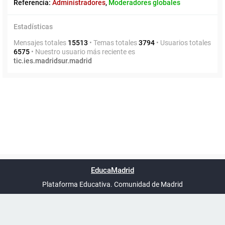
Referencia:
Administradores
,
Moderadores globales
Estadísticas
Mensajes totales
15513
• Temas totales
3794
• Usuarios totales
6575
• Nuestro usuario más reciente es
tic.ies.madridsur.madrid
Powered by
phpBB
™
Índice general
Todos los horarios
Privacidad
Borrar cookies
Condiciones
Contáctanos
EducaMadrid
Traducción al español por
phpBB España
-
son
UTC+02:00
Plataforma Educativa. Comunidad de Madrid
-
Ayuda
(en ventana nueva)
Certificación
Buzó
de
anóni