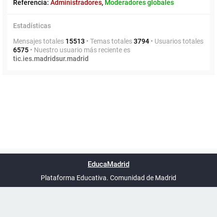
Referencia:
Administradores
,
Moderadores globales
Estadísticas
Mensajes totales
15513
• Temas totales
3794
• Usuarios totales
6575
• Nuestro usuario más reciente es
tic.ies.madridsur.madrid
Powered by
phpBB
™
Índice general
Todos los horarios
Privacidad
Borrar cookies
Condiciones
Contáctanos
EducaMadrid
Traducción al español por
phpBB España
-
son
UTC+02:00
Plataforma Educativa. Comunidad de Madrid
-
Ayuda
(en ventana nueva)
Certificación
Buzó
de
anóni