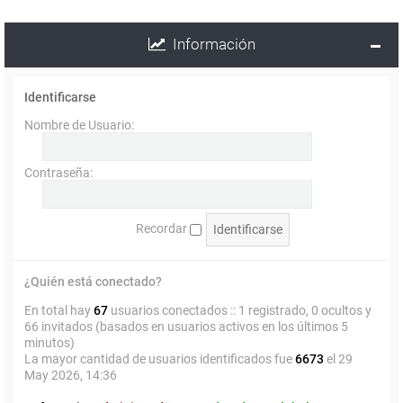
Información
Identificarse
Nombre de Usuario:
Contraseña:
Recordar
¿Quién está conectado?
En total hay
67
usuarios conectados :: 1 registrado, 0 ocultos y
66 invitados (basados en usuarios activos en los últimos 5
minutos)
La mayor cantidad de usuarios identificados fue
6673
el 29
May 2026, 14:36