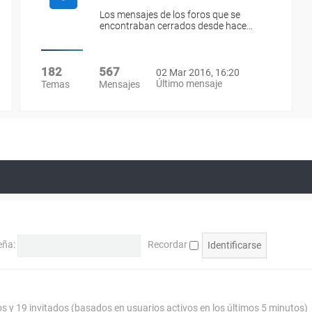
Los mensajes de los foros que se
encontraban cerrados desde hace…
182
567
02 Mar 2016, 16:20
Último mensaje
Temas
Mensajes
eña:
Recordar
os y 19 invitados (basados en usuarios activos en los últimos 5 minutos)