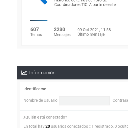
Histórico de temas del foro de
Coordinadores TIC. A partir de este…
607
2230
09 Oct 2021, 11:58
Último mensaje
Temas
Mensajes
Información
Identificarse
Nombre de Usuario:
Contras
¿Quién está conectado?
En total hay
20
usuarios conectados :: 1 registrado, 0 ocult