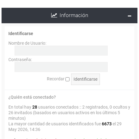
Información
Identificarse
Nombre de Usuario:
Contraseña:
Recordar
¿Quién está conectado?
En total hay
28
usuarios conectados :: 2 registrados, 0 ocultos y
26 invitados (basados en usuarios activos en los últimos 5
minutos)
La mayor cantidad de usuarios identificados fue
6673
el 29
May 2026, 14:36