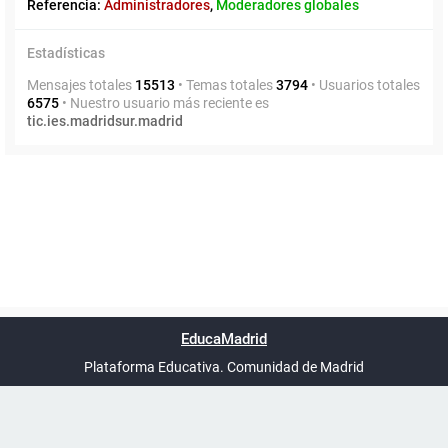
Referencia:
Administradores
,
Moderadores globales
Estadísticas
Mensajes totales
15513
• Temas totales
3794
• Usuarios totales
6575
• Nuestro usuario más reciente es
tic.ies.madridsur.madrid
Powered by
phpBB
™
Índice general
Todos los horarios
Privacidad
Borrar cookies
Condiciones
Contáctanos
EducaMadrid
Traducción al español por
phpBB España
-
son
UTC+02:00
Plataforma Educativa. Comunidad de Madrid
-
Ayuda
(en ventana nueva)
Certificación
Buzó
de
anóni