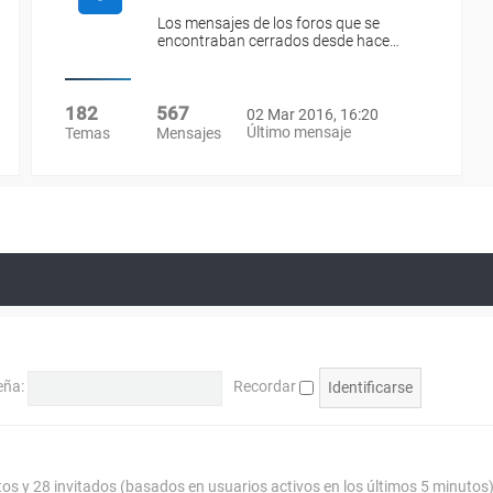
Los mensajes de los foros que se
encontraban cerrados desde hace…
182
567
02 Mar 2016, 16:20
Último mensaje
Temas
Mensajes
eña:
Recordar
tos y 28 invitados (basados en usuarios activos en los últimos 5 minutos