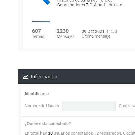
Histórico de temas del foro de
Coordinadores TIC. A partir de este…
607
2230
09 Oct 2021, 11:58
Último mensaje
Temas
Mensajes
Información
Identificarse
Nombre de Usuario:
Contras
¿Quién está conectado?
En total hay
30
usuarios conectados :: 2 registrados, 0 ocul