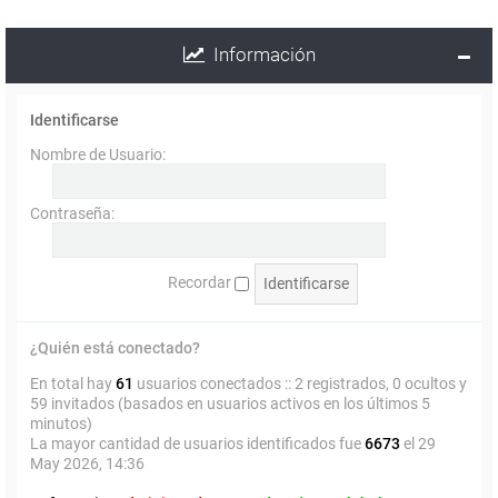
Información
Identificarse
Nombre de Usuario:
Contraseña:
Recordar
¿Quién está conectado?
En total hay
61
usuarios conectados :: 2 registrados, 0 ocultos y
59 invitados (basados en usuarios activos en los últimos 5
minutos)
La mayor cantidad de usuarios identificados fue
6673
el 29
May 2026, 14:36