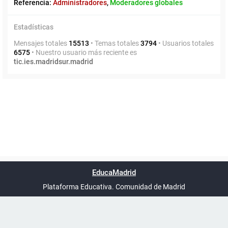
Referencia:
Administradores
,
Moderadores globales
Estadísticas
Mensajes totales
15513
• Temas totales
3794
• Usuarios totales
6575
• Nuestro usuario más reciente es
tic.ies.madridsur.madrid
Powered by
phpBB
™
Índice general
Todos los horarios
Privacidad
Borrar cookies
Condiciones
Contáctanos
EducaMadrid
Traducción al español por
phpBB España
-
son
UTC+02:00
Plataforma Educativa. Comunidad de Madrid
-
Ayuda
(en ventana nueva)
Certificación
Buzó
de
anóni