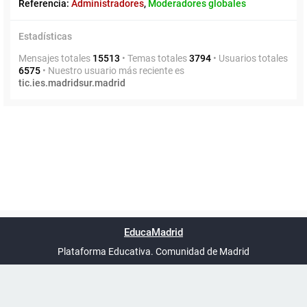
Referencia:
Administradores
,
Moderadores globales
Estadísticas
Mensajes totales
15513
• Temas totales
3794
• Usuarios totales
6575
• Nuestro usuario más reciente es
tic.ies.madridsur.madrid
Powered by
phpBB
™
Índice general
Todos los horarios
Privacidad
Borrar cookies
Condiciones
Contáctanos
EducaMadrid
Traducción al español por
phpBB España
-
son
UTC+02:00
Plataforma Educativa. Comunidad de Madrid
-
Ayuda
(en ventana nueva)
Certificación
Buzó
de
anóni