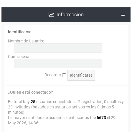
Información
Identificarse
Nombre de Usuario:
Contraseña:
Recordar
¿Quién está conectado?
En total hay
25
usuarios conectados :: 2 registrados, 0 ocultos y
23 invitados (basados en usuarios activos en los últimos 5
minutos)
La mayor cantidad de usuarios identificados fue
6673
el 29
May 2026, 14:36