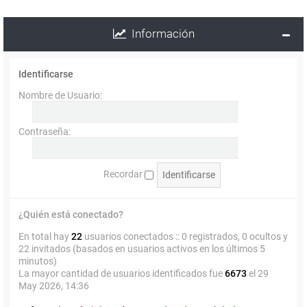
Información
Identificarse
Nombre de Usuario:
Contraseña:
Recordar
¿Quién está conectado?
En total hay
22
usuarios conectados :: 0 registrados, 0 ocultos y
22 invitados (basados en usuarios activos en los últimos 5
minutos)
La mayor cantidad de usuarios identificados fue
6673
el 29
May 2026, 14:36