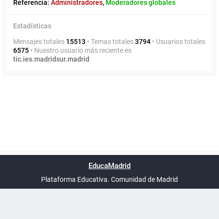
Referencia:
Administradores
,
Moderadores globales
Estadísticas
Mensajes totales
15513
• Temas totales
3794
• Usuarios totales
6575
• Nuestro usuario más reciente es
tic.ies.madridsur.madrid
Powered by
phpBB
™
Índice general
Todos los horarios
Privacidad
Borrar cookies
Condiciones
Contáctanos
EducaMadrid
Traducción al español por
phpBB España
-
son
UTC+02:00
Plataforma Educativa. Comunidad de Madrid
-
Ayuda
(en ventana nueva)
Certificación
Buzó
de
anóni