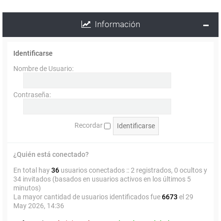
Información
Identificarse
Nombre de Usuario:
Contraseña:
Recordar
¿Quién está conectado?
En total hay
36
usuarios conectados :: 2 registrados, 0 ocultos y
34 invitados (basados en usuarios activos en los últimos 5
minutos)
La mayor cantidad de usuarios identificados fue
6673
el 29
May 2026, 14:36