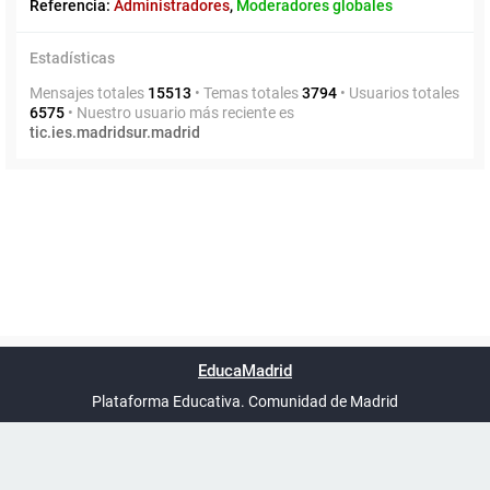
Referencia:
Administradores
,
Moderadores globales
Estadísticas
Mensajes totales
15513
• Temas totales
3794
• Usuarios totales
6575
• Nuestro usuario más reciente es
tic.ies.madridsur.madrid
Powered by
phpBB
™
Índice general
Todos los horarios
Privacidad
Borrar cookies
Condiciones
Contáctanos
EducaMadrid
Traducción al español por
phpBB España
-
son
UTC+02:00
Plataforma Educativa. Comunidad de Madrid
-
Ayuda
(en ventana nueva)
Certificación
Buzó
de
anóni