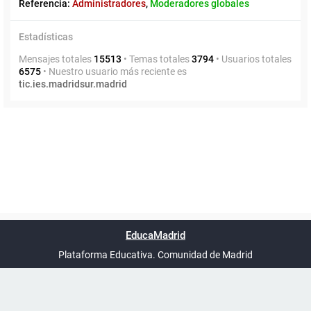
Referencia:
Administradores
,
Moderadores globales
Estadísticas
Mensajes totales
15513
• Temas totales
3794
• Usuarios totales
6575
• Nuestro usuario más reciente es
tic.ies.madridsur.madrid
Powered by
phpBB
™
Índice general
Todos los horarios
Privacidad
Borrar cookies
Condiciones
Contáctanos
EducaMadrid
Traducción al español por
phpBB España
-
son
UTC+02:00
Plataforma Educativa. Comunidad de Madrid
-
Ayuda
(en ventana nueva)
Certificación
Buzó
de
anóni